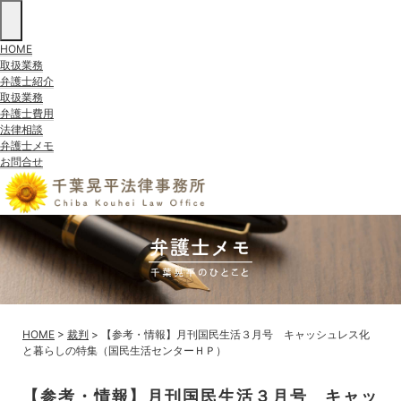
t
o
g
HOME
g
取扱業務
l
弁護士紹介
e
取扱業務
n
a
弁護士費用
v
法律相談
i
弁護士メモ
g
お問合せ
a
t
i
o
n
HOME
>
裁判
>
【参考・情報】月刊国民生活３月号 キャッシュレス化
と暮らしの特集（国民生活センターＨＰ）
【参考・情報】月刊国民生活３月号 キャッ