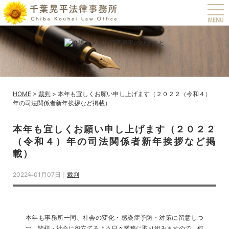
t
o
g
g
l
e
n
a
v
i
g
a
HOME
>
裁判
>
本年も宜しくお願い申し上げます（２０２２（令和４）
t
年の司法関係者新年挨拶など掲載）
i
o
n
本年も宜しくお願い申し上げます（２０２２
（令和４）年の司法関係者新年挨拶など掲
載）
2022年01月07日｜
裁判
本年も事務所一同、社会の変化・感染症予防・対策に留意しつ
つ、皆様・社会に役立てるよう日々業務に取り組みますので、何