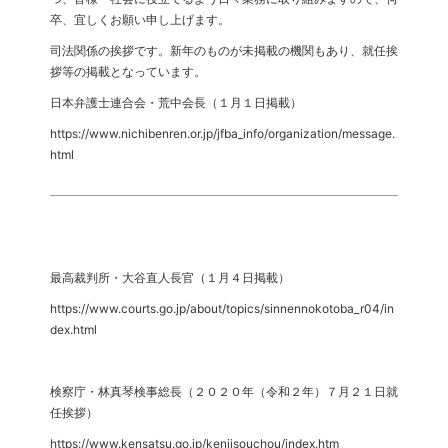
卒、宜しくお願い申し上げます。
司法関係の挨拶です。新年のものが未掲載の機関もあり、就任挨
拶等の掲載となっています。
日本弁護士連合会・荒中会長（１月１日掲載）
https://www.nichibenren.or.jp/jfba_info/organization/message.
html
最高裁判所・大谷直人長官（１月４日掲載）
https://www.courts.go.jp/about/topics/sinnennokotoba_r04/in
dex.html
検察庁・林真琴検事総長（２０２０年（令和２年）７月２１日就
任挨拶）
https://www.kensatsu.go.jp/kenjisouchou/index.htm