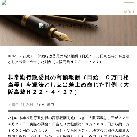
togg
navi
HOME
>
行政
>
非常勤行政委員の高額報酬（日給１０万円相当等）を違法
とし支出差止め命じた判例（大阪高裁Ｈ２２・４・２７）
非常勤行政委員の高額報酬（日給１０万円相
当等）を違法とし支出差止め命じた判例（大
阪高裁Ｈ２２・４・２７）
2010年04月28日｜
行政
,
裁判
いわゆる非常勤行政委員の高額報酬問題につき、大阪高裁は、平成２２年
４月２７日、実際の勤務１日当たりの報酬約１０万７０００円から約７万
８０００円のものにつき、「著しく妥当性を欠く。地方公共団体の裁量の