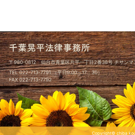
〒980-0812
仙台市青葉区片平一丁目2番38号
チサンマ
TEL 022-713-7791 （平日9:00～17：30）
FAX 022-713-7792
Copyright© chiba kouh