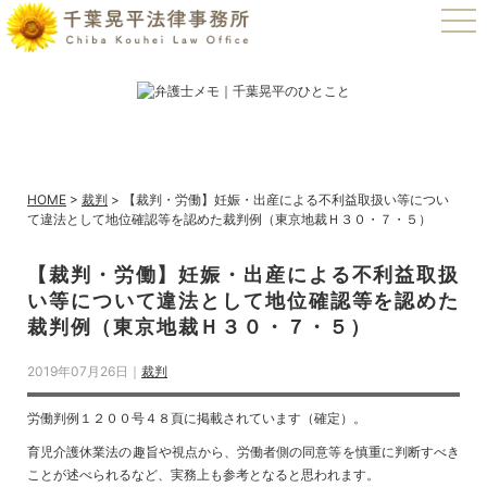
t
o
g
g
l
e
n
a
v
i
g
a
HOME
>
裁判
>
【裁判・労働】妊娠・出産による不利益取扱い等につい
t
て違法として地位確認等を認めた裁判例（東京地裁Ｈ３０・７・５）
i
o
n
【裁判・労働】妊娠・出産による不利益取扱
い等について違法として地位確認等を認めた
裁判例（東京地裁Ｈ３０・７・５）
2019年07月26日｜
裁判
労働判例１２００号４８頁に掲載されています（確定）。
育児介護休業法の趣旨や視点から、労働者側の同意等を慎重に判断すべき
ことが述べられるなど、実務上も参考となると思われます。