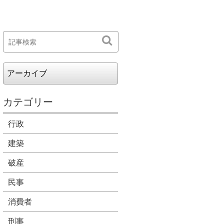
カテゴリー
行政
建築
破産
民事
消費者
刑事