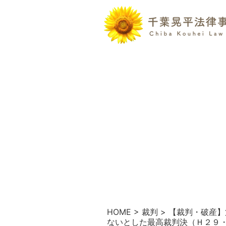
HOME
>
裁判
>
【裁判・破産】
ないとした最高裁判決（Ｈ２９