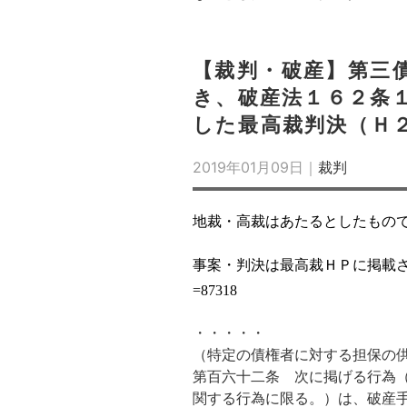
【裁判・破産】第三
き、破産法１６２条
した最高裁判決（Ｈ
2019年01月09日｜
裁判
地裁・高裁はあたるとしたもの
事案・判決は最高裁ＨＰに掲載
=87318
・・・・・
（特定の債権者に対する担保の
第百六十二条
次に掲げる行為
関する行為に限る。）は、破産