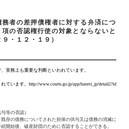
債務者の差押債権者に対する弁済につ
１項の否認権行使の対象とならないと
２９・１２・１９）
で、実務上も重要な判断といわれています。
されています。
http://www.courts.go.jp/app/hanrei_jp/detail2?id
供与等の否認）
（既存の債務についてされた担保の供与又は債務の消滅に
手続開始後、破産財団のために否認することができる。