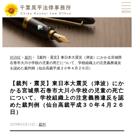
togg
navi
HOME
>
裁判
>
【裁判・震災】東日本大震災（津波）にかかる宮城県
石巻市大川小学校の児童の死亡について、学校組織上の注意義務違反
を認めた裁判例（仙台高裁平成３０年４月２６日）
【裁判・震災】東日本大震災（津波）にか
かる宮城県石巻市大川小学校の児童の死亡
について、学校組織上の注意義務違反を認
めた裁判例（仙台高裁平成３０年４月２６
日）
2019年03月11日｜
裁判