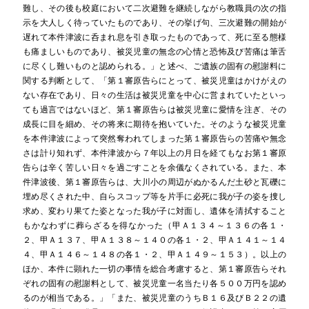
難し、その後も校庭において二次避難を継続しながら教職員の次の指
示を大人しく待っていたものであり、その挙げ句、三次避難の開始が
遅れて本件津波に呑まれ息を引き取ったものであって、死に至る態様
も痛ましいものであり、被災児童の無念の心情と恐怖及び苦痛は筆舌
に尽くし難いものと認められる。」と述べ、ご遺族の固有の慰謝料に
関する判断として、「第１審原告らにとって、被災児童はかけがえの
ない存在であり、日々の生活は被災児童を中心に営まれていたといっ
ても過言ではないほど、第１審原告らは被災児童に愛情を注ぎ、その
成長に目を細め、その将来に期待を抱いていた。そのような被災児童
を本件津波によって突然奪われてしまった第１審原告らの苦痛や無念
さは計り知れず、本件津波から７年以上の月日を経てもなお第１審原
告らは辛く苦しい日々を過ごすことを余儀なくされている。また、本
件津波後、第１審原告らは、大川小の周辺がぬかるんだ土砂と瓦礫に
埋め尽くされた中、自らスコップ等を片手に必死に我が子の姿を捜し
求め、変わり果てた姿となった我が子に対面し、遺体を清拭すること
もかなわずに葬らざるを得なかった（甲Ａ１３４～１３６の各１・
２、甲Ａ１３７、甲Ａ１３８～１４０の各１・２、甲Ａ１４１～１４
４、甲Ａ１４６～１４８の各１・２、甲Ａ１４９～１５３）。以上の
ほか、本件に顕れた一切の事情を総合考慮すると、第１審原告らそれ
ぞれの固有の慰謝料として、被災児童一名当たり各５００万円を認め
るのが相当である。」「また、被災児童のうちＢ１６及びＢ２２の遺