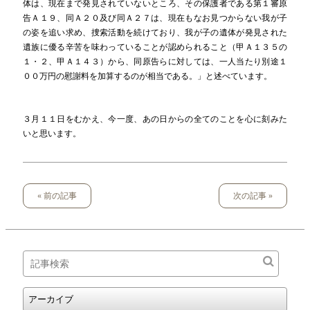
体は、現在まで発見されていないところ、その保護者である第１審原
告Ａ１９、同Ａ２０及び同Ａ２７は、現在もなお見つからない我が子
の姿を追い求め、捜索活動を続けており、我が子の遺体が発見された
遺族に優る辛苦を味わっていることが認められること（甲Ａ１３５の
１・２、甲Ａ１４３）から、同原告らに対しては、一人当たり別途１
００万円の慰謝料を加算するのが相当である。」と述べています。
３月１１日をむかえ、今一度、あの日からの全てのことを心に刻みた
いと思います。
« 前の記事
次の記事 »