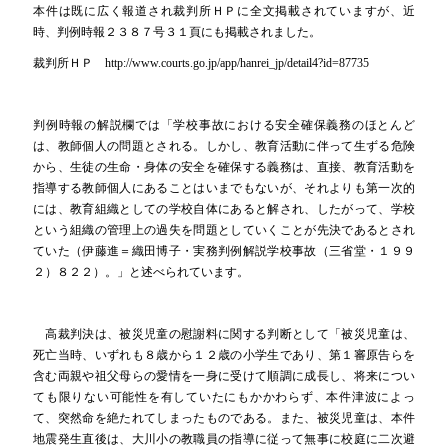
本件は既に広く報道され裁判所ＨＰに全文掲載されていますが、近
時、判例時報２３８７号３１頁にも掲載されました。
裁判所ＨＰ
http://www.courts.go.jp/app/hanrei_jp/detail4?id=87735
判例時報の解説欄では「学校事故における安全確保義務のほとんど
は、教師個人の問題とされる。しかし、教育活動に伴って生ずる危険
から、生徒の生命・身体の安全を確保する義務は、直接、教育活動を
指導する教師個人にあることはいまでもないが、それよりも第一次的
には、教育組織としての学校自体にあると解され、したがって、学校
という組織の管理上の過失を問題としていくことが先決であるとされ
ていた（伊藤進＝織田博子・実務判例解説学校事故（三省堂・１９９
２）８２２）。」と述べられています。
高裁判決は、被災児童の慰謝料に関する判断として「被災児童は、
死亡当時、いずれも８歳から１２歳の小学生であり、第１審原告らを
含む両親や祖父母らの愛情を一身に受けて順調に成長し、将来につい
ても限りない可能性を有していたにもかかわらず、本件津波によっ
て、突然命を絶たれてしまったものである。また、被災児童は、本件
地震発生直後は、大川小の教職員の指導に従って無事に校庭に二次避