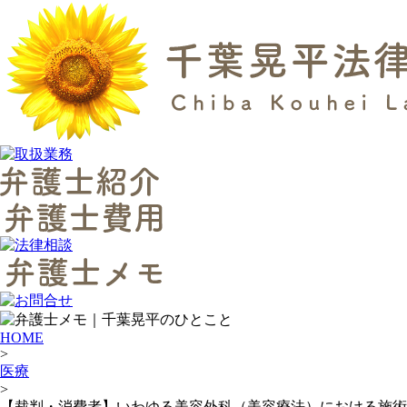
HOME
>
医療
>
【裁判・消費者】いわゆる美容外科（美容療法）における施術