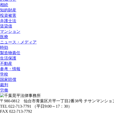
相続
知的財産
投資被害
弁護士法
賃貸借
マンション
医療
ニュース・メディア
時効
製造物責任
生活保護
不動産
参考・情報
学校
国家賠償
裁判
労働
〒980-0812
仙台市青葉区片平一丁目2番38号
チサンマンション
TEL 022-713-7791 （平日9:00～17：30）
FAX 022-713-7792