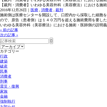
【裁判・消費者】いわゆる美容外科（美容療法）における施術
2016年12月26日｜
医療
,
消費者
,
裁判
施術側は医療センターを開設して、口腔内から採取した細胞を
ので、原告（患者側）は１４０万円を超える施術費用を要した
いわゆる美容外科（美容療法）における施術・医師側の説明義
« 前の記事
次の記事 »
カテゴリー
行政
建築
破産
民事
消費者
刑事
震災・復興
家族
金融
強制執行
お知らせ