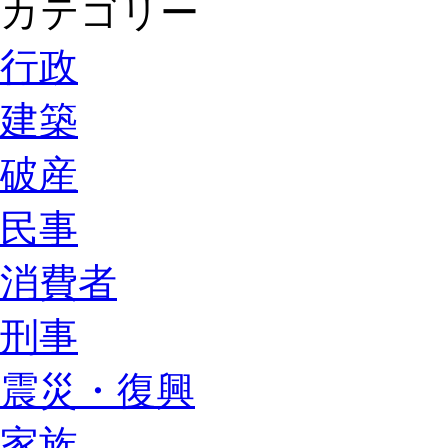
カテゴリー
行政
建築
破産
民事
消費者
刑事
震災・復興
家族