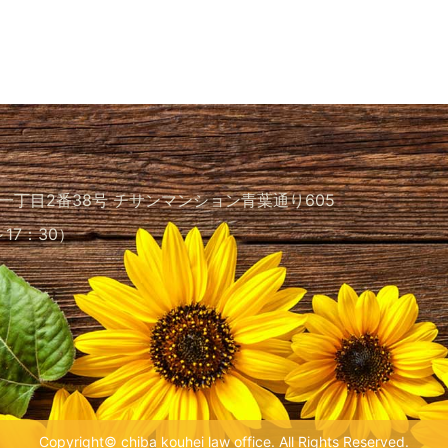
一丁目2番38号
チサンマンション青葉通り605
0～17：30）
Copyright© chiba kouhei law office. All Rights Reserved.