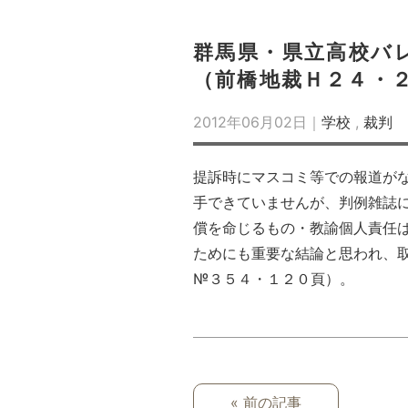
群馬県・県立高校バ
（前橋地裁Ｈ２４・
2012年06月02日｜
学校
,
裁判
提訴時にマスコミ等での報道が
手できていませんが、判例雑誌
償を命じるもの・教諭個人責任
ためにも重要な結論と思われ、
№３５４・１２０頁）。
« 前の記事