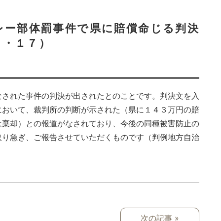
レー部体罰事件で県に賠償命じる判決
２・１７）
なされた事件の判決が出されたとのことです。判決文を入
において、裁判所の判断が示された（県に１４３万円の賠
は棄却）との報道がなされており、今後の同種被害防止の
取り急ぎ、ご報告させていただくものです（判例地方自治
次の記事 »