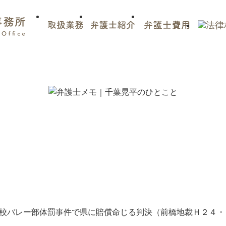
校バレー部体罰事件で県に賠償命じる判決（前橋地裁Ｈ２４・