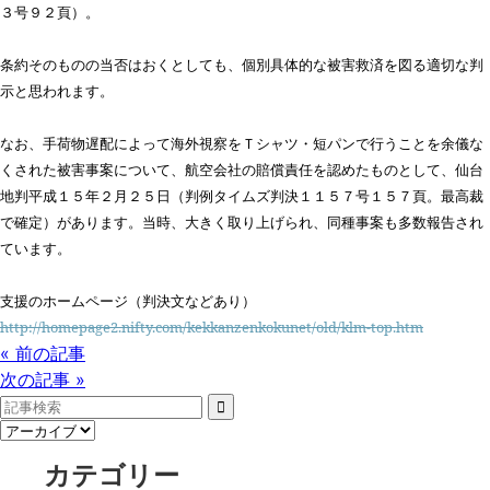
３号９２頁）。
条約そのものの当否はおくとしても、個別具体的な被害救済を図る適切な判
示と思われます。
なお、手荷物遅配によって海外視察をＴシャツ・短パンで行うことを余儀な
くされた被害事案について、航空会社の賠償責任を認めたものとして、仙台
地判平成１５年２月２５日（判例タイムズ判決１１５７号１５７頁。最高裁
で確定）があります。当時、大きく取り上げられ、同種事案も多数報告され
ています。
支援のホームページ（判決文などあり）
http://homepage2.nifty.com/kekkanzenkokunet/old/klm-top.htm
« 前の記事
次の記事 »
カテゴリー