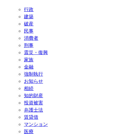
行政
建築
破産
民事
消費者
刑事
震災・復興
家族
金融
強制執行
お知らせ
相続
知的財産
投資被害
弁護士法
賃貸借
マンション
医療