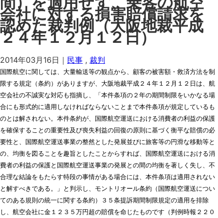
間）を適用せず、乗客の航空
会社に対する損害賠償請求を
認めた裁判例（大阪地裁平成
２４年１２月１２日）
2014年03月16日｜
民事
,
裁判
国際航空に関しては、大量輸送等の観点から、顧客の被害額・救済方法を制
限する規定（条約）がありますが、大阪地裁平成２４年１２月１２日は、航
空会社の不誠実な対応も指摘し、「本件条項の２年の期間制限をいかなる場
合にも形式的に適用しなければならないことまで本件条項が規定しているも
のとは解されない。本件条約が、国際航空運送における消費者の利益の保護
を確保することの重要性及び喪失利益の回復の原則に基づく衡平な賠償の必
要性と、国際航空運送事業の整然とした発展並びに旅客等の円滑な移動等と
の、均衡を図ることを趣旨としたことからすれば、国際航空運送における消
費者の利益の保護と国際航空運送事業の発展との間の均衡を著しく失し、不
合理な結論をもたらす特段の事情がある場合には、本件条項は適用されない
と解すべきである。」と判示し、モントリオール条約（国際航空運送につい
てのある規則の統一に関する条約）３５条提訴期間制限規定の適用を排除
し、航空会社に金１２３５万円超の賠償を命じたものです（判例時報２２０