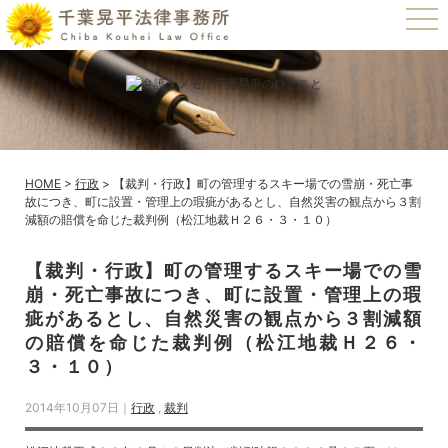
t
o
g
g
l
e
n
a
v
i
g
a
HOME
>
行政
>
【裁判・行政】町の管理するスキー場での雪崩・死亡事
t
故につき、町に設置・管理上の瑕疵があるとし、自然災害の観点から３割
i
減額の賠償を命じた裁判例（松江地裁Ｈ２６・３・１０）
o
n
【裁判・行政】町の管理するスキー場での雪
崩・死亡事故につき、町に設置・管理上の瑕
疵があるとし、自然災害の観点から３割減額
の賠償を命じた裁判例（松江地裁Ｈ２６・
３・１０）
2014年10月07日｜
行政
,
裁判