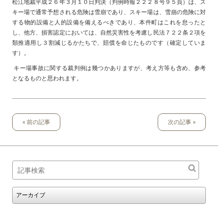
松江地裁平成２６年３月１０日判決（判例時報２２２８号９５頁）は、ス
キー場で通常予想される危険は雪崩であり、スキー場は、雪崩の危険に対
する物的設備と人的設備を備えるべきであり、本件町はこれを怠ったと
し、他方、損害認定においては、自然災害性を考慮し民法７２２条２項を
類推適用し３割減じるかたちで、賠償を命じたものです（確定していま
す）。
キー場事故に関する裁判例は幾つかありますが、考え方等も含め、参考
となるものと思われます。
« 前の記事
次の記事 »