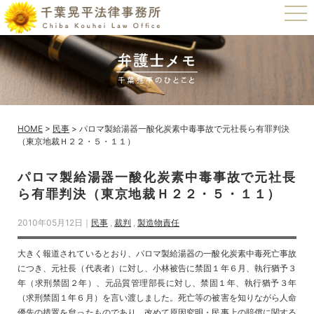
t
o
g
g
l
e
n
a
v
i
g
a
HOME
>
民事
>
パロマ製給湯器一酸化炭素中毒事故で元社長ら有罪判決
t
（東京地裁Ｈ２２・５・１１）
i
o
n
パロマ製給湯器一酸化炭素中毒事故で元社長
ら有罪判決（東京地裁Ｈ２２・５・１１）
2010年05月12日｜
民事
,
裁判
,
製造物責任
大きく報道されているとおり、パロマ製給湯器の一酸化炭素中毒死亡事故
につき、元社長（代表者）に対し、小林被告に禁固１年６月、執行猶予３
年（求刑禁固２年）、元品質管理部長に対し、禁固１年、執行猶予３年
（求刑禁固１年６月）を言い渡しました。死亡等の被害を知りながら人命
優先の措置を怠ったものであり、改めて原因究明・民事上の賠償に関する