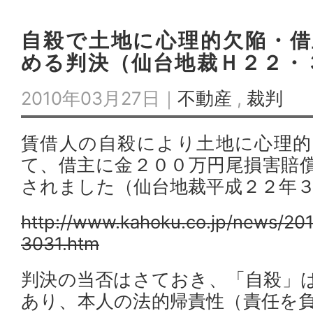
自殺で土地に心理的欠陥・借
める判決（仙台地裁Ｈ２２・
2010年03月27日｜
不動産
,
裁判
賃借人の自殺により土地に心理的
て、借主に金２００万円尾損害賠
されました（仙台地裁平成２２年
http://www.kahoku.co.jp/news/20
3031.htm
判決の当否はさておき、「自殺」
あり、本人の法的帰責性（責任を