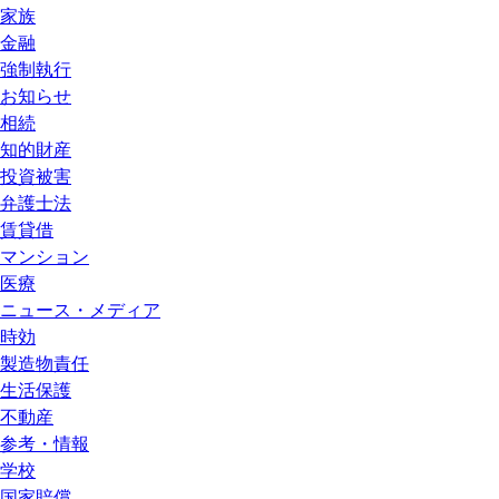
家族
金融
強制執行
お知らせ
相続
知的財産
投資被害
弁護士法
賃貸借
マンション
医療
ニュース・メディア
時効
製造物責任
生活保護
不動産
参考・情報
学校
国家賠償