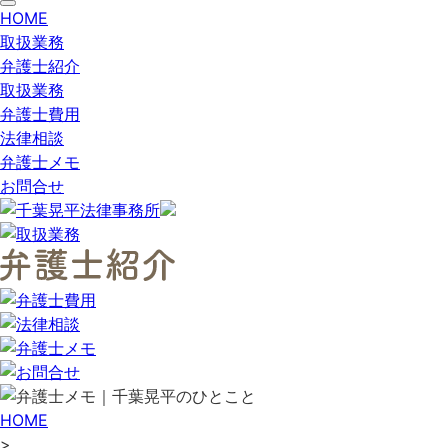
t
HOME
o
取扱業務
g
g
弁護士紹介
l
e
取扱業務
n
弁護士費用
a
v
法律相談
i
弁護士メモ
g
a
お問合せ
t
i
o
n
HOME
>