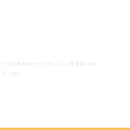
一丁目2番38号
チサンマンション青葉通り605
0～17：30）