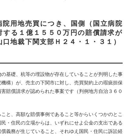
病院用地売買につき、国側（国立病院
対する１億１５５０万円の賠償請求が
山口地裁下関支部Ｈ２４・１・３１）
物の基礎、杭等の埋設物が存在していることが判明した事
院機構）が、売主の下関市に対し、売買契約上の瑕疵担保
損害賠償請求が認められた事案です（判例地方自治３６０
ること、高額な賠償事例であること等からいくつかのとこ
国民・住民の立場からは、いずれにせよ公金の支出である
賠償義務が生じていること、それゆえ国民・住民に訴訟経