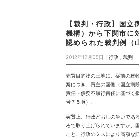
【裁判・行政】国立
機構）から下関市に
認められた裁判例（
2012年12月05日｜
行政
,
裁判
売買目的物の土地に、従前の建
案につき、買主の国側（国立病
責任・債務不履行責任に基づく
号７５頁）。
実質上、行政どおしの争いであ
ろで取り上げられていますが、
こと、行政のミスにより高額な