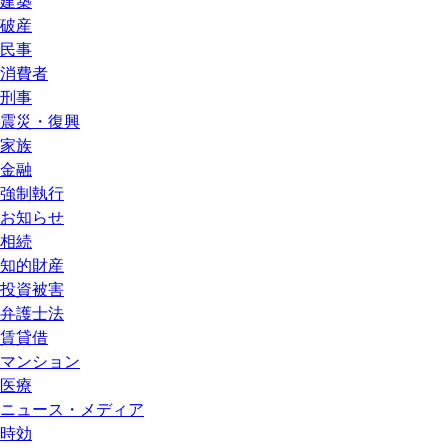
建築
破産
民事
消費者
刑事
震災・復興
家族
金融
強制執行
お知らせ
相続
知的財産
投資被害
弁護士法
賃貸借
マンション
医療
ニュース・メディア
時効