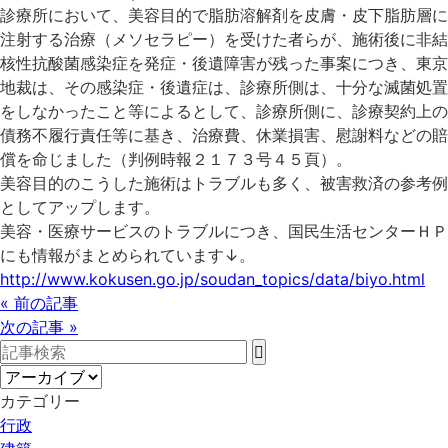
診療所において、美容目的で脂肪溶解剤を皮膚・皮下脂肪層に
注射する治療（メソセラピー）を受けた者らが、施術後に非結
核性抗酸菌感染症を発症・後遺障害が残った事案につき、東京
地裁は、その感染症・後遺症は、診療所側は、十分な滅菌処置
をしなかったこと等によるとして、診療所側に、診療契約上の
債務不履行責任等に基き、治療費、休業損害、慰謝料などの賠
償を命じました（判例時報２１７３号４５頁）。
美容目的のこうした施術はトラブルも多く、被害救済の参考例
としてアップします。
美容・医療サービスのトラブルにつき、国民生活センターＨＰ
にも情報がまとめられています↓。
http://www.kokusen.go.jp/soudan_topics/data/biyo.html
« 前の記事
次の記事 »
カテゴリー
行政