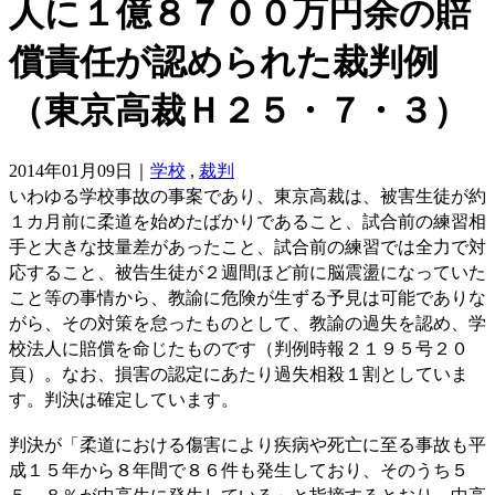
人に１億８７００万円余の賠
償責任が認められた裁判例
（東京高裁Ｈ２５・７・３）
2014年01月09日｜
学校
,
裁判
いわゆる学校事故の事案であり、東京高裁は、被害生徒が約
１カ月前に柔道を始めたばかりであること、試合前の練習相
手と大きな技量差があったこと、試合前の練習では全力で対
応すること、被告生徒が２週間ほど前に脳震盪になっていた
こと等の事情から、教諭に危険が生ずる予見は可能でありな
がら、その対策を怠ったものとして、教諭の過失を認め、学
校法人に賠償を命じたものです（判例時報２１９５号２０
頁）。なお、損害の認定にあたり過失相殺１割としていま
す。判決は確定しています。
判決が「柔道における傷害により疾病や死亡に至る事故も平
成１５年から８年間で８６件も発生しており、そのうち５
５．８％が中高生に発生している」と指摘するとおり、中高