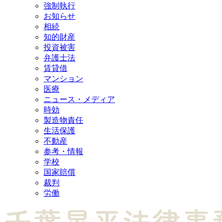
強制執行
お知らせ
相続
知的財産
投資被害
弁護士法
賃貸借
マンション
医療
ニュース・メディア
時効
製造物責任
生活保護
不動産
参考・情報
学校
国家賠償
裁判
労働