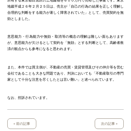
所有する東京都目黒区の土地建物を６００万円で売却した事案です。東京
地裁平成２６年２月２５日は、売主が「自己の行為の結果を正しく理解し
合理的な判断をする能力が著しく障害されていた」として、売買契約を無
効としました。
意思能力・行為能力や無効・取消等の概念の理解は難しい面もあります
が、意思能力が欠けるとして契約を「無効」とする判断として、高齢者救
済の観点からも参考になると思われます。
また、本件では買主側が、不動産の売買・賃貸管理及びその仲介等を営む
会社であることも大きな問題であり、判決においても「不動産取引の専門
家として十分な注意を尽くしたとは言い難い」と述べられています。
なお、控訴されています。
« 前の記事
次の記事 »