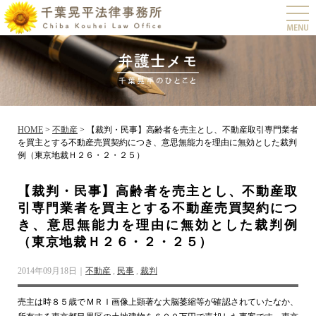
togg
navi
HOME
>
不動産
>
【裁判・民事】高齢者を売主とし、不動産取引専門業者
を買主とする不動産売買契約につき、意思無能力を理由に無効とした裁判
例（東京地裁Ｈ２６・２・２５）
【裁判・民事】高齢者を売主とし、不動産取
引専門業者を買主とする不動産売買契約につ
き、意思無能力を理由に無効とした裁判例
（東京地裁Ｈ２６・２・２５）
2014年09月18日｜
不動産
,
民事
,
裁判
売主は時８５歳でＭＲＩ画像上顕著な大脳萎縮等が確認されていたなか、