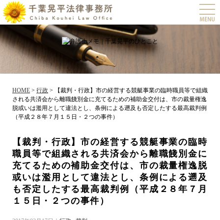
togg
navi
HOME
>
行政
>
【裁判・行政】市の経営する競艇事業の臨時職員等で組織
される共済会から離職餞別金に充てるための補助金交付は、市の裁量権逸
脱或いは濫用として違法とし、条例による遡及も否定したする最高裁判例
（平成２８年７月１５日・２つの事件）
【裁判・行政】市の経営する競艇事業の臨時
職員等で組織される共済会から離職餞別金に
充てるための補助金交付は、市の裁量権逸脱
或いは濫用として違法とし、条例による遡及
も否定したする最高裁判例（平成２８年７月
１５日・２つの事件）