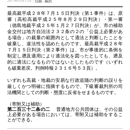
2017年03月17日｜
行政
,
裁判
最高裁平成２８年７月１５日判決（第１事件）は、原
審（高松高裁平成２５年８月２９日判決）・第一審
（徳島地裁平成２５年１月２７日判決）が、市の補助
金交付は地方自治法２３２条の２の「公益上必要があ
る場合」の裁量の範囲内として適法と判断したことを
破棄し、違法性を認めたものです。最高裁平成２８年
７月１５日判決（第２事件）は、市が事後的に条例を
制定し遡及適用により適法化を図ったとしても、遡及
的に適法になるものではないとしたものです（いずれ
も破棄差戻。判例時報２３１６号５３頁）。
いずれも高裁・地裁の安易な行政追随の判断の誤りを
厳しくかつ明確に指摘するもので、下級審裁判所の司
法機関としての判断・態度に反省をせまるものです。
（寄附又は補助）
第二百三十二条の二
普通地方公共団体は、その公益
上必要がある場合においては、寄附又は補助をするこ
とができる。