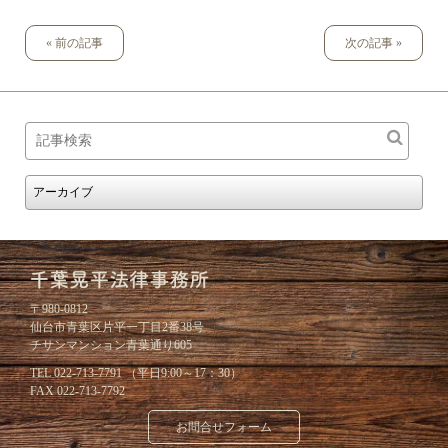
« 前の記事
次の記事 »
〒980-0812
仙台市青葉区片平一丁目2番38号
チサンマンション青葉通り605
TEL 022-713-7791 （平日9:00～17：30）
FAX 022-713-7792
お問合せフォーム