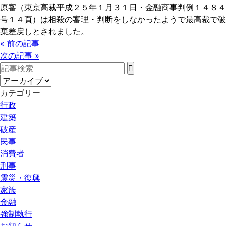
原審（東京高裁平成２５年１月３１日・金融商事判例１４８４
号１４頁）は相殺の審理・判断をしなかったようで最高裁で破
棄差戻しとされました。
« 前の記事
次の記事 »
カテゴリー
行政
建築
破産
民事
消費者
刑事
震災・復興
家族
金融
強制執行