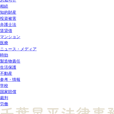
お知らせ
相続
知的財産
投資被害
弁護士法
賃貸借
マンション
医療
ニュース・メディア
時効
製造物責任
生活保護
不動産
参考・情報
学校
国家賠償
裁判
労働