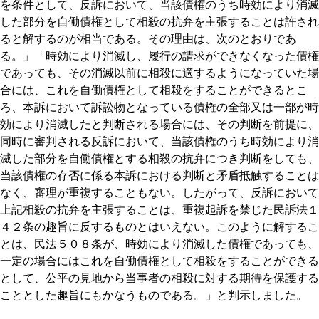
を条件として、反訴において、当該債権のうち時効により消滅
した部分を自働債権として相殺の抗弁を主張することは許され
ると解するのが相当である。その理由は、次のとおりであ
る。」「時効により消滅し、履行の請求ができなくなった債権
であっても、その消滅以前に相殺に適するようになっていた場
合には、これを自働債権として相殺をすることができるとこ
ろ、本訴において訴訟物となっている債権の全部又は一部が時
効により消滅したと判断される場合には、その判断を前提に、
同時に審判される反訴において、当該債権のうち時効により消
滅した部分を自働債権とする相殺の抗弁につき判断をしても、
当該債権の存否に係る本訴における判断と矛盾抵触することは
なく、審理が重複することもない。したがって、反訴において
上記相殺の抗弁を主張することは、重複起訴を禁じた民訴法１
４２条の趣旨に反するものとはいえない。このように解するこ
とは、民法５０８条が、時効により消滅した債権であっても、
一定の場合にはこれを自働債権として相殺をすることができる
として、公平の見地から当事者の相殺に対する期待を保護する
こととした趣旨にもかなうものである。」と判示しました。