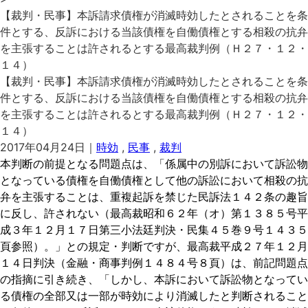
【裁判・民事】本訴請求債権が消滅時効したとされることを条
件とする、反訴における当該債権を自働債権とする相殺の抗弁
を主張することは許されるとする最高裁判例（Ｈ２７・１２・
１４）
【裁判・民事】本訴請求債権が消滅時効したとされることを条
件とする、反訴における当該債権を自働債権とする相殺の抗弁
を主張することは許されるとする最高裁判例（Ｈ２７・１２・
１４）
2017年04月24日｜
時効
,
民事
,
裁判
本判断の前提となる問題点は、「係属中の別訴において訴訟物
となっている債権を自働債権として他の訴訟において相殺の抗
弁を主張することは、重複起訴を禁じた民訴法１４２条の趣旨
に反し、許されない（最高裁昭和６２年（オ）第１３８５号平
成３年１２月１７日第三小法廷判決・民集４５巻９号１４３５
頁参照）。」との規定・判断ですが、最高裁平成２７年１２月
１４日判決（金融・商事判例１４８４号８頁）は、前記問題点
の指摘に引き続き、「しかし、本訴において訴訟物となってい
る債権の全部又は一部が時効により消滅したと判断されること